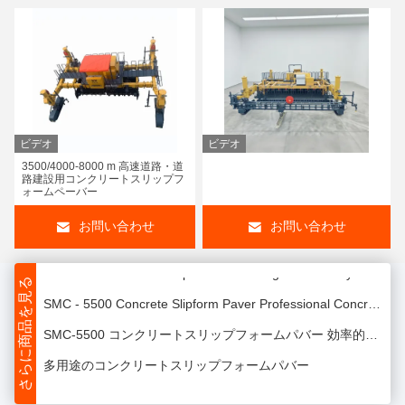
SMC-523 高性能スリップフォームパバー コンクリートスリップフォームパバー
ビデオ
ビデオ
3500/4000-8000 m 高速道路・道
SMC-523 舗装・排水 建設機械 コンクリートスリップフォームパバー
路建設用コンクリートスリップフ
ォームペーバー
SMC - 6500 Concrete Slipform Paver: Advanced Concrete Paving Solution
お問い合わせ
お問い合わせ
Upgrade Your Paving Process with Our 4.5m Concrete Slip Form Paver for Projects
SMC - 6500 concrete Slipform Paver: High - Efficiency Concrete Paving Equipment for Road Construction
さらに商品を見る
SMC - 5500 Concrete Slipform Paver Professional Concrete Construction Equipment for Global Projects
SMC-5500 コンクリートスリップフォームパバー 効率的な舗装のための多目的コンクリート建設機器
多用途のコンクリートスリップフォームパバー
大型断面コンクリート構造物用特殊コンクリートスリップフォームペーバー、高出力と安定した締固めがプロジェクトの品質を保証