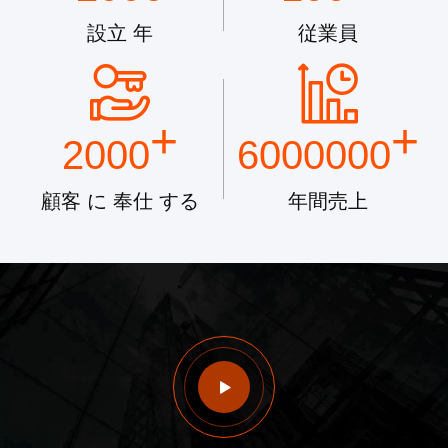
設立 年
従業員
+
+
2000
6000000
顧客 に 奉仕 する
年間売上