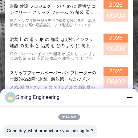
SMC - 6500 Concrete Slipform Paver: Advanced Concrete Paving Solution
ります。さらに、表面品質と整合性
2026
道路 建設 プロジェクト の ため に 適切な コ
を一貫して維持することが困難で
す。 顧客と適用シナリオ 本プロジ
ンクリート スリップ フォーム の 舗装 器 を
Upgrade Your Paving Process with Our 4.5m Concrete Slip Form Paver for Projects
06/08
ェクトは中国安徽省に位置していま
選べる よう に
す。顧客は、高速道路の排水溝およ
導入 インフラ開発が世界中で成長を続ける中、請負
び縁石建設のために、SMC-5500中
業者はより高い建設品質、より迅速なプロジェクト
型スリップフォーム舗装機を2セッ
完了、およびより低い運営コストに対する要求の高
トの型枠と共に購入しました。プロ
まりに直面しています。プロジェクトが高速道路、
2026
ジェクトは複数の構造タイプと長い
空港の滑走路、市道、排水路、またはコンクリート
混凝土 の 滑り 形 の 舗装 は,現代 インフラ
舗装区間を含み、全体的な効率を向
障壁に関係するかどうかに関係なく、適切な建設機
建設 の 効率 と 品質 を どの よう に 向上 さ
上させるために高い...
械を選択することがプロジェクトの成功に重要な役
06/08
割を果たします。 最新のコンクリート舗装設備の中
せる か
紹介 グローバル インフラ 開発 が 拡大 し て い ます
でも、コンクリートスリップフォームペーバーは、
と,請負 業 者 は 高質 の 建設 を 維持 し て も プロジ
効率、精度、長期的な収益性を求める請負業者にと
ェクト を より 早く 完了 する よう に する 圧力 に
って好ましいソリューションとなっています。ただ
直面 し ます.空港の滑走路都市道路,排水管,コンクリ
し、市場では多くのモデルやメーカーが入手可能で
2026
ート障壁,効率と精度は プロジェクトの成功の重要
あるため、適切なスリップフォーム舗装機を選択...
スリップフォームペーバーバイブレーターの
な要因となっています. 現在利用可能な様々な建設
一般的な故障: 原因、解決策、およびメンテ
技術の中で,コンクリートスリップフォームパバー
06/02
は,現代のコンクリートパブリングプロジェクトにと
ナンスのヒント
メタ説明:コンクリート の スリップ 形 の 舗装 機 の
って最も重要な機械の1つになりました.自動ガイド
3 つ の 最も 多い 振動 器 の 失敗 に つい て,磨き,早
を組み合わせることで水力制御システムと連続型舗
すぎる 損傷,そして 振動 の 不足 を 含め て くださ
Siming Engineering
装機能により,スリップフォーム舗装技術により,請
い.舗装 の 品質 を 向上 さ せる 実践 的 な メンテナ
負業者は労働コストを大幅...
ンス 方法 を 学び ますダウンタイムを短縮し 機器の
寿命を延長します 滑り 形 の 舗装 器 の 振動 器 の
常 に 見 られる 障害: 原因,解決策,保守 の 助言 現代
9:14 AM
のコンクリート舗装プロジェクトでは,振動装置は,
コンクリートの密度,強度,表面質の確保に重要な役
割を果たします.高速道路,空港の滑走路,歩道,道路,道
Good day, what product are you looking for?
路,道路,道路,道路,道路,...