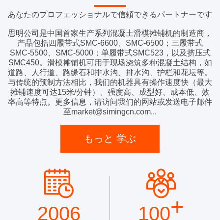
あなたのプロフェッショナルで信頼できるパートナーです
思明公司是中国首家生产系列混凝土滑模摊铺机的制造商，
产品包括四履带式SMC-6600、SMC-6500；三履带式
SMC-5500、SMC-5000；单履带式SMC523，以及挤压式
SMC450。滑模摊铺机可用于现场浇筑多种混凝土结构，如
道路、人行道、路缘石和排水沟、排水沟、护栏和花坛等。
与传统的预制方法相比，我们的机器具有操作速度快（最大
摊铺速度可达15米/分钟）、强度高、成型好、成本低、效
率高等特点。更多信息，请访问我们的网站或发送电子邮件
至market@simingcn.com...
もっと 学ぶ
+
2006
100