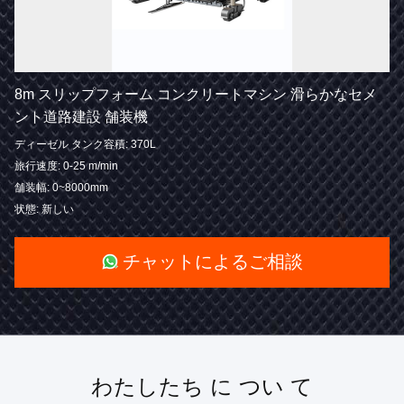
8m スリップフォーム コンクリートマシン 滑らかなセメ
ント道路建設 舗装機
ディーゼル タンク容積: 370L
旅行速度: 0-25 m/min
舗装幅: 0~8000mm
状態: 新しい
チャットによるご相談
わたしたち に つい て