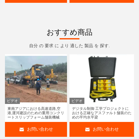
おすすめ商品
自分 の 要求 に より 適した 製品 を 探す.
ビデオ
ビデオ
東南アジアにおける高速道路,空
デジタル制御 工学プロジェクトに
港,運河建設のための重用コンクリ
おける正確なアスファルト舗装のた
ートスリップフォーム舗装機械
めの平均水平梁
お問い合わせ
お問い合わせ