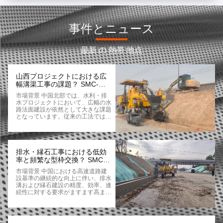
多種シナリオ用コンクリートスリップフォームパバー カーブ/灌水溝/ガードレイル/ケーブル溝プロジェクト
Maximize Efficiency with SMC-5000 2.5m Wide Concrete Slipform Paver for Curb Stone Road and Ditch Projects
事件とニュース
Experience the Power of Concrete Paving Machine for Your Road Construction Needs
最新 の 熱帯 地点
SMC-4000 Slipform Paver - Efficient Paving Solution for Curbstones, Road Shoulders & Slope Protection
SMC-4000 スリップフォームパブラー: カーブストーンと道路建設におけるあなたのパブリング効率を再定義する
山西プロジェクトにおける広
幅溝渠工事の課題？ SMC-
SMC-4000 スリップフォームパバー - カーブストーン,道路の肩と斜面保護のための効率的な舗装ソリューション
5500が効率的な区間舗装を実
市場背景 中国北部では、水利・排
現
水プロジェクトにおいて、広幅の水
SMC-4000 全液圧スリップフォームパバー 高精度なカーブ形成と高速な建設ソリューション
路法面建設が依然として大きな課題
となっています。従来の工法では、
セグメント化された型枠と手作業に
SMC-4000 コンクリートスリップフォームペーバーマシン：スマート制御、強力な性能、多用途なコンクリート舗装
よるレベリングに依存しており、特
に広幅構造物においては、効率が低
125cm*50cm コンクリート スリップフォーム パバーマシン 焦点石
く、表面品質にばらつきが生じま
す。これらのプロジェクトでは、高
排水・縁石工事における低効
い機械安定性と強力な振動性能が求
SMC-523 インテリジェント コンクリート スリップフォームパバー
率と頻繁な型枠交換？ SMC-
められますが、従来の設備ではこれ
5500はデュアルモールド連続
市場背景 中国における高速道路建
らを十分に満たすことが困難です。
舗装を可能にします
SMC-523 自動駆動チャネルスリップフォームマシン コンクリートスリップフォームパバー
設基準の継続的な向上に伴い、排水
顧客と適用シナリオ このプロジェ
溝および縁石建設の精度、効率、連
クトは中国の山西省に位置し、広幅
続性に対する要求がますます高まっ
SMC-523 高性能スリップフォームパバー コンクリートスリップフォームパバー
水路法面建設に焦点を当てていま
ています。従来の工法は手作業によ
す。顧客は、幅3.25メートルの型枠
る型枠と段階的な打設に依存してお
を備えたSMC-5500スリップフォー
SMC-523 舗装・排水 建設機械 コンクリートスリップフォームパバー
り、特に異なる構造物間の切り替え
ムペーバーを1台購入しました。構
においては、非効率的で時間がかか
造物が広いため、...