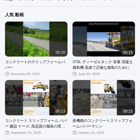
人気 動画
00:20
00:15
コンクリートのスリップフォームパ
370L ディーゼルタンク 容量 混凝土
バー
舗装機 迅速で正確な舗装のために
December 05, 2024
June 03, 2025
00:13
00:15
コンクリート スリップフォーム パバ
多機能のコンクリートスリップフォ
ー 建設 ケース: 高品質の舗装の実際
ームパバーマシン
の記録
September 23, 2025
October 23, 2025