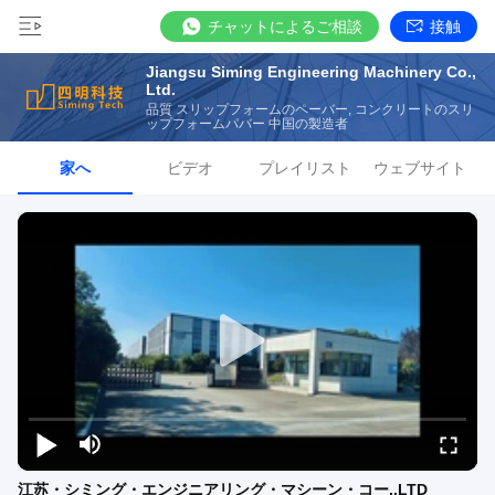
チャットによるご相談
接触
Jiangsu Siming Engineering Machinery Co.,
Ltd.
品質 スリップフォームのペーバー, コンクリートのスリ
ップフォームパバー 中国の製造者
家へ
ビデオ
プレイリスト
ウェブサイト
江苏・シミング・エンジニアリング・マシーン・コー.,LTD