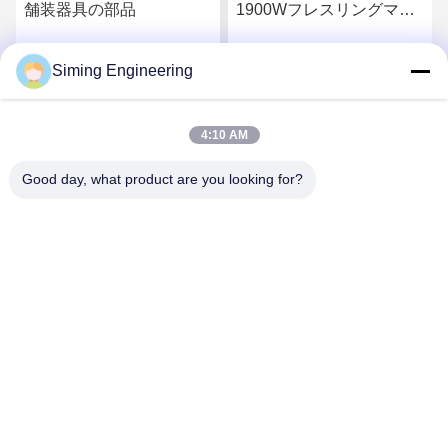
舗装器具の部品
1900Wフレスリングマシ
ンのための自動制御水平
化装置
Siming Engineering
お問い合わせ
お問い合わせ
4:10 AM
Good day, what product are you looking for?
Jiangsu Siming Engineering Machinery Co.,
Ltd.
market@simingcn.com
86-514-88292120
中国 江蘇県 宝興郡経済開発区 京王道218号