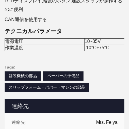
LCDディスプレイ,複数のボタン,建設スタッフが操作する
のに便利
CAN通信を使用する
テクニカルパラメータ
電源電圧
10~35V
作業温度
-10°C+75°C
Tags:
舗装機械の部品
ペーバーの予備品
スリップフォーム・パバー・マシンの部品
連絡先
連絡先:
Mrs. Feiya