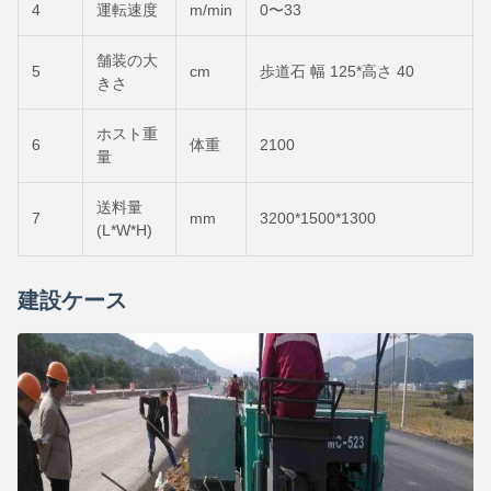
4
運転速度
m/min
0〜33
舗装の大
5
cm
歩道石 幅 125*高さ 40
きさ
ホスト重
6
体重
2100
量
送料量
7
mm
3200*1500*1300
(L*W*H)
建設ケース