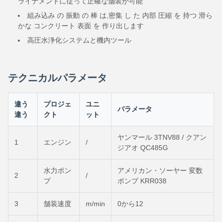
ライナメントに従って正確な舗装が可能
組み込み の 振動 の 棒 は,密集 し た 内部 圧縮 を 持つ 滑ら
かな コンクリート 表面 を 作り出します
高圧水浄化システムと機内ツール
テクニカルパラメータ
違う
プロジェ
ユニ
パラメータ
違う
クト
ット
ヤンマール 3TNV88 / クアン
1
エンジン
/
ジアオ QC485G
水力ポン
アメリカン・ソーヤー 変数
2
/
プ
ポンプ KRR038
3
舗装速度
m/min
0から12