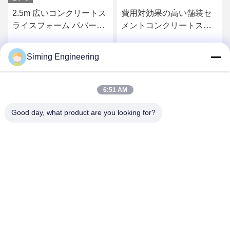
2.5m 広いコンクリートス
費用対効果の高い舗装セ
ライスフォーム パバー
メントコンクリートスリ
SMC-5000 コンクリート
ップフォームペーバー -
スライスフォームマシン
自動レベリング/迅速な舗
Siming Engineering
お問い合わせ
お問い合わせ
装、都市および高速道路
建設をサポート
6:51 AM
Good day, what product are you looking for?
Jiangsu Siming Engineering Machinery Co.,
Ltd.
market@simingcn.com
86-514-88292120
中国 江蘇県 宝興郡経済開発区 京王道218号