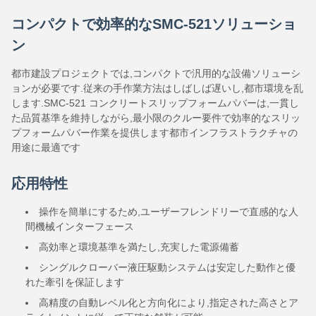
コンパクトで効率的なSMC-521ソリューショ
ン
都市建設プロジェクトでは,コンパクトで汎用的な設備ソリューシ
ョンが必要です.従来の手作業方法はしばしば遅いし,都市環境を乱
します.SMC-521 コンクリートスリップフォームパバーは,一貫し
た品質基準を維持しながら,最小限のクルー要件で効率的なスリッ
プフォームパバー作業を提供します都市インフラストラクチャの
用途に最適です
応用特性
操作を簡単にするため,ユーザーフレンドリーで直感的な人
間機械インターフェース
高効率と環境基準を満たし,充実した電源備蓄
シングルクローバー液圧駆動システムは安定した動作と優
れた牽引を保証します
高精度の自動レベル化と方向化により,指定された高さとア