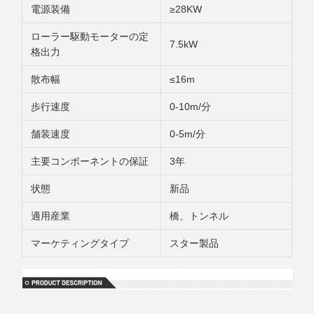
電源装備
≥28KW
ローラー駆動モーターの定
7.5kW
格出力
散布幅
≤16m
歩行速度
0-10m/分
舗装速度
0-5m/分
主要コンポーネントの保証
3年
状態
新品
適用産業
橋、トンネル
マーケティングタイプ
スター製品