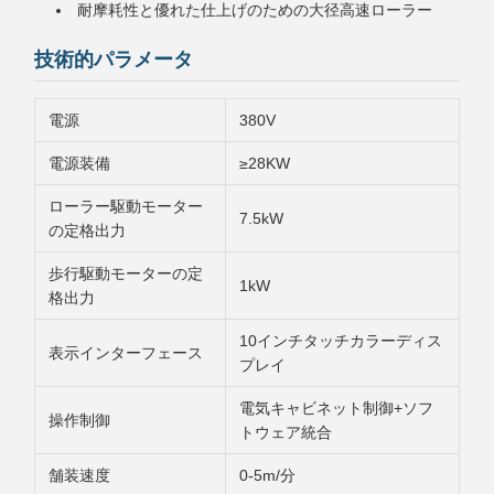
耐摩耗性と優れた仕上げのための大径高速ローラー
技術的パラメータ
電源
380V
電源装備
≥28KW
ローラー駆動モーター
7.5kW
の定格出力
歩行駆動モーターの定
1kW
格出力
10インチタッチカラーディス
表示インターフェース
プレイ
電気キャビネット制御+ソフ
操作制御
トウェア統合
舗装速度
0-5m/分