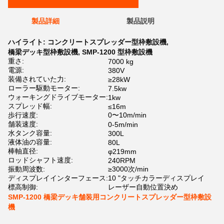
製品詳細
製品説明
ハイライト:
コンクリートスプレッダー型枠敷設機
,
橋梁デッキ型枠敷設機
,
SMP-1200 型枠敷設機
重さ:
7000 kg
電源:
380V
装備されていた力:
≥28kW
ローラー駆動モーター:
7.5kw
ウォーキングドライブモーター:
1kw
スプレッド幅:
≤16m
歩行速度:
0〜10m/min
舗装速度:
0-5m/min
水タンク容量:
300L
液体油の容量:
80L
棒軸直径:
φ219mm
ロッドシャフト速度:
240RPM
振動周波数:
≥3000次/min
ディスプレイインターフェース:
10 "タッチカラーディスプレイ
標高制御:
レーザー自動位置決め
SMP-1200 橋梁デッキ舗装用コンクリートスプレッダー型枠敷設
機