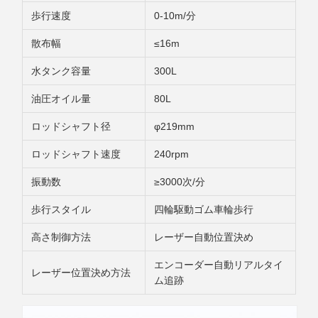
歩行速度
0-10m/分
散布幅
≤16m
水タンク容量
300L
油圧オイル量
80L
ロッドシャフト径
φ219mm
ロッドシャフト速度
240rpm
振動数
≥3000次/分
歩行スタイル
四輪駆動ゴム車輪歩行
高さ制御方法
レーザー自動位置決め
エンコーダー自動リアルタイ
レーザー位置決め方法
ム追跡