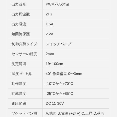
出力波形
PWMパルス波
出力周波数
2Hz
出力電流
1.5A
短回路保護
2.2A
制御負荷タイプ
スイッチバルブ
センサーの精度
2mm
測定範囲
19~100cm
温度 の 上昇
40° 作業偏差:0〜3mm
動作温度
-10°Cから+70°C
貯蔵温度
-25°Cから+85°C
電圧範囲
DC 11-30V
ソケットピン機
A:地面 B:電源 (+24V) C:上昇 D:落ち