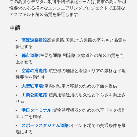
この高度なデジタル制御平均平準化ビームは,要求の高い平坦
性要求のある様々なエンジニアリングプロジェクトで正確な
アスファルト舗装品質を保証します.
申請
高速道路建設
高速道路,国道,地方道路の平らさと品質を
保証する
都市道路:
主要な通路,副流路,支線道路の舗装の質を向
上させる
空港の滑走路:
航空機の離陸と着陸エリアの厳格な平坦
性要件を満たす
大型駐車場:
車両の駐車と移動のための平面を提供
工業公園道路:
産業用輸送用の耐久性と平らさを向上さ
せる
港口ターミナル:
貨物処理機器のための水平ドック操作
エリアを確保
スポーツスタジアム道路:
イベント場での交通条件を最
適にする